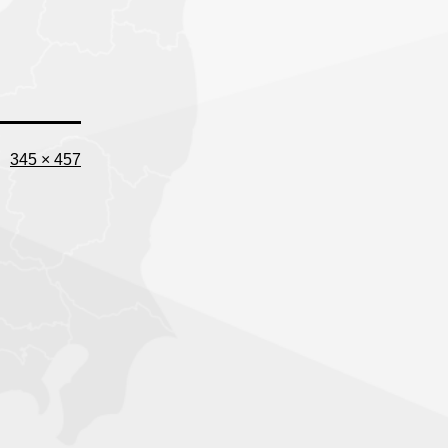
Full
345 × 457
size