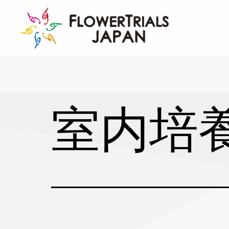
Skip
to
content
室内培