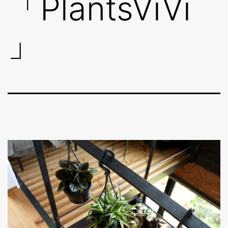
「PlantsViVi
」