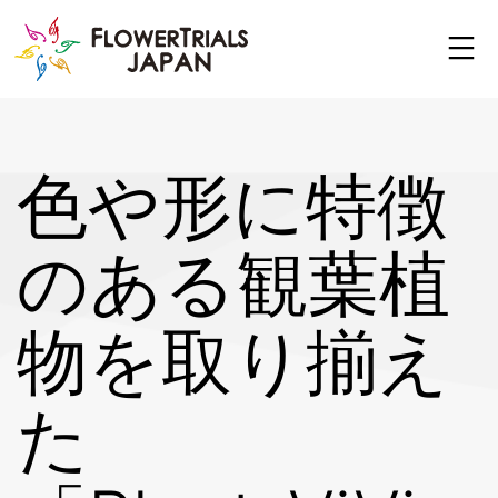
Skip
to
content
色や形に特徴
のある観葉植
物を取り揃え
た