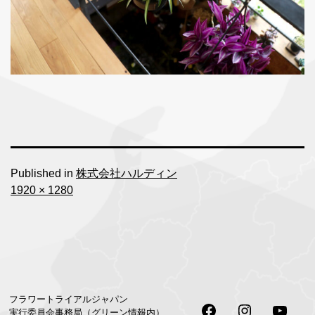
Published in
株式会社ハルディン
Full
1920 × 1280
size
フラワートライアルジャパン
Facebook
Instagram
Youtu
実行委員会事務局（グリーン情報内）