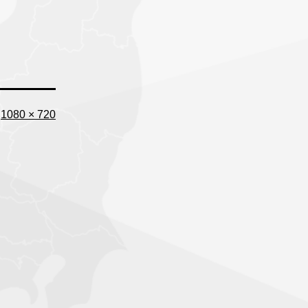
Full
1080 × 720
size