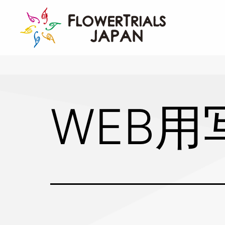
Skip
to
content
WEB用